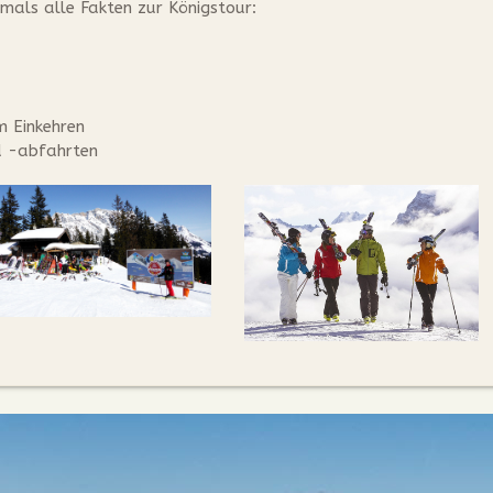
ls alle Fakten zur Königstour:
m Einkehren
d -abfahrten
Gabühelhütte - Dienten am Hockkönig