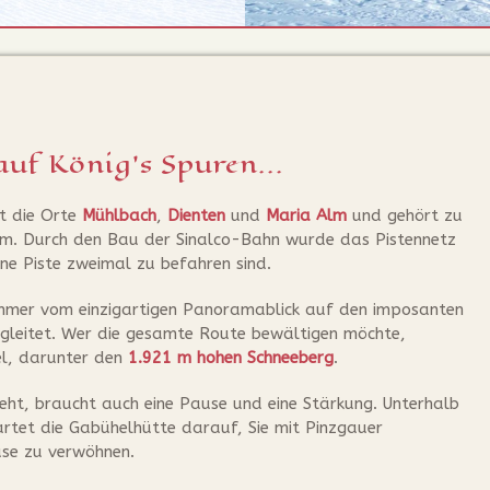
auf König's Spuren...
et die Orte
Mühlbach
,
Dienten
und
Maria Alm
und gehört zu
um. Durch den Bau der Sinalco-Bahn wurde das Pistennetz
ine Piste zweimal zu befahren sind.
mmer vom einzigartigen Panoramablick auf den imposanten
gleitet. Wer die gesamte Route bewältigen möchte,
el, darunter den
1.921 m hohen Schneeberg
.
eht, braucht auch eine Pause und eine Stärkung. Unterhalb
rtet die Gabühelhütte darauf, Sie mit Pinzgauer
use zu verwöhnen.