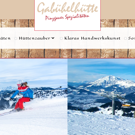
täten
Hüttenzauber
Klaras Handwerkskunst
So