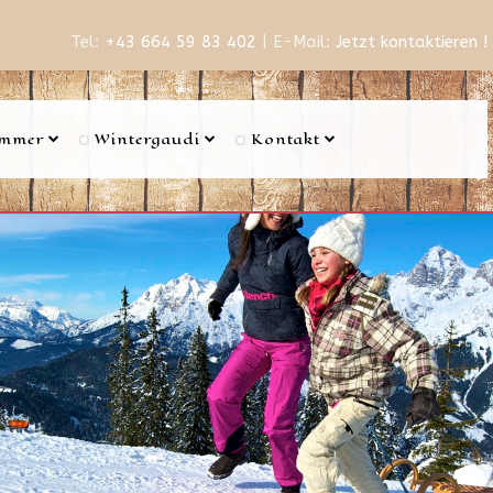
Tel:
+43 664 59 83 402
| E-Mail:
Jetzt kontaktieren !
mmer
Wintergaudi
Kontakt