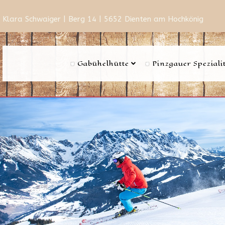
Klara Schwaiger | Berg 14 | 5652 Dienten am Hochkönig
Gabühelhütte
Pinzgauer Speziali